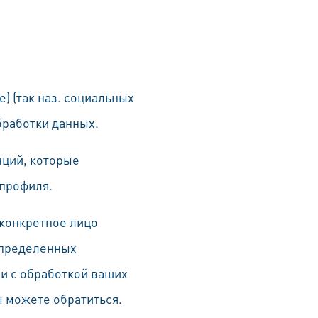
) (так наз. социальных
бработки данных.
нций, которые
 профиля.
 конкретное лицо
 определенных
зи с обработкой ваших
ы можете обратиться.