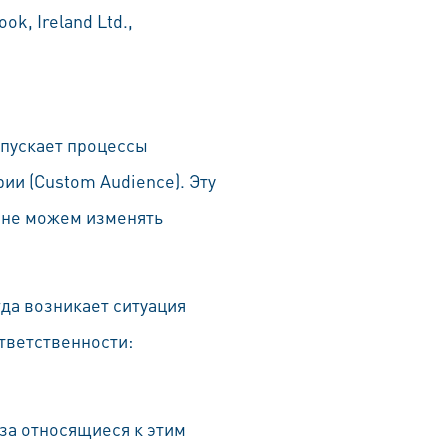
k, Ireland Ltd.,
апускает процессы
рии (Custom Audience). Эту
к не можем изменять
гда возникает ситуация
тветственности:
 за относящиеся к этим