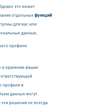
 Однако это может
ования отдельных
функций
тупны для вас или
сональные данные.
шего профиля.
 и хранение ваших
соответствующей
го профиля в
бъем данных могут
 эти решения не всегда