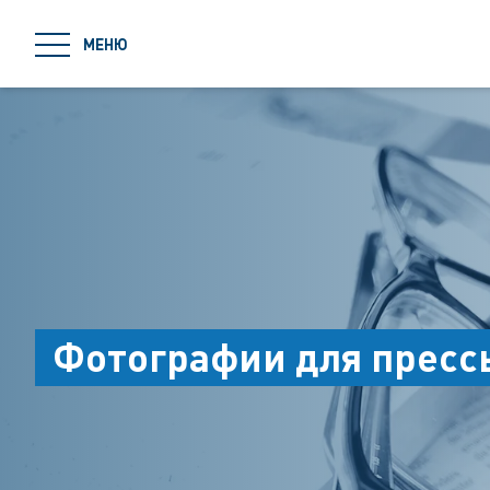
jumpToMain
МЕНЮ
Фотографии для пресс