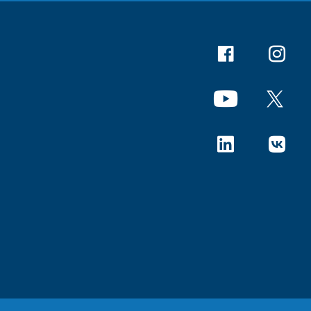
Facebook
Instagr
YouTube
X
Linkedin
В Конта