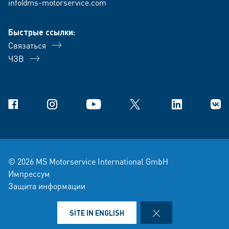
info@ms-motorservice.com
Быстрые ссылки:
Связаться
ЧЗВ
Facebook
Instagram
YouTube
X
Linkedin
В Ко
© 2026 MS Motorservice International GmbH
Импрессум
Защита информации
условия-продажи-и-поставки
Правовая оговорка
CLOSE
SITE IN ENGLISH