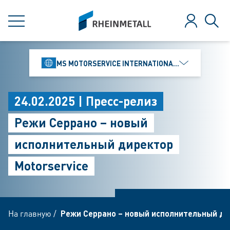
jumpToMain
siteLogo
МЕНЮ
Зарегистр
Поис
MS MOTORSERVICE INTERNATIONAL GMBH
24.02.2025 | Пресс-релиз
Режи Серрано – новый
исполнительный директор
Motorservice
На главную
/
Режи Серрано – новый исполнительный ди