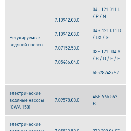
04L 121 011 L
/ P / N
7.10942.00.0
04B 121 011 D
7.10942.03.0
Pегулируемые
/ DX / G
водяной насосы
7.07152.50.0
03F 121 004 A
/ B / D / E / F
7.05466.04.0
55578243+S2
электрические
4KE 965 567
водяные насосы
7.09578.00.0
B
(CWA 150)
электрические
водяные насосы
7.05833.50.0
270 200 04 07