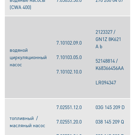
(CWA 400)
2123327 /
GN1Z 8K621
7.10102.09.0
A b
водяной
циркуляционный
7.10103.05.0
52148814 /
насос
K68366456AA
7.10102.10.0
LR094347
7.02551.12.0
03G 145 209 D
топливный /
7.02551.20.0
038 145 209 Q
масляный насос