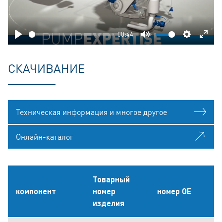
00:44
Play
Mute
Settings
Ente
fulls
CКАЧИВАНИЕ
Техническая информация и многое другое
Онлайн-каталог
Товарный
компонент
номер
номер OE
изделия