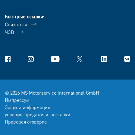
Быстрые ссылки:
Связаться
ЧЗВ
Facebook
Instagram
YouTube
X
Linkedin
В Ко
© 2026 MS Motorservice International GmbH
Импрессум
Защита информации
условия-продажи-и-поставки
Правовая оговорка