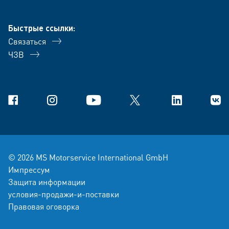
Быстрые ссылки:
Связаться
ЧЗВ
Facebook
Instagram
YouTube
X
Linkedin
В Ко
© 2026 MS Motorservice International GmbH
Импрессум
Защита информации
условия-продажи-и-поставки
Правовая оговорка