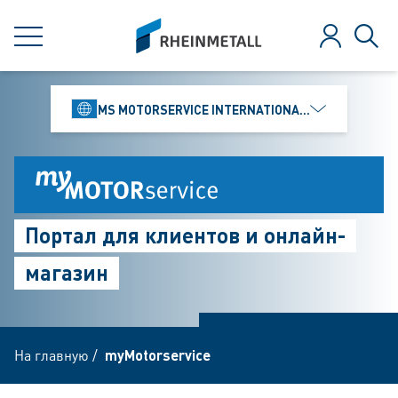
jumpToMain
siteLogo
МЕНЮ
Зарегистр
Поис
MS MOTORSERVICE INTERNATIONAL GMBH
Портал для клиентов и онлайн-
магазин
На главную
/
myMotorservice