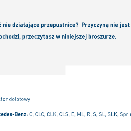
ż nie działające przepustnice? Przyczyną nie jest
ochodzi, przeczytasz w niniejszej broszurze.
ktor dolotowy
cedes-Benz:
C, CLC, CLK, CLS, E, ML, R, S, SL, SLK, Spri