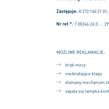
Zastępuje:
A 272 140 21 01,
Nr ref.*:
7.00246.26.0 … .29
MOŻLIWE REKLAMACJE:
brak mocy
niedziałające klapy
złamany mechanizm st
zapala się lampka kon