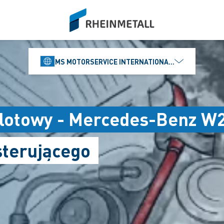
siteLogo
MS MOTORSERVICE INTERNATIONAL GMBH
olotowy - Mercedes-Benz W
terującego