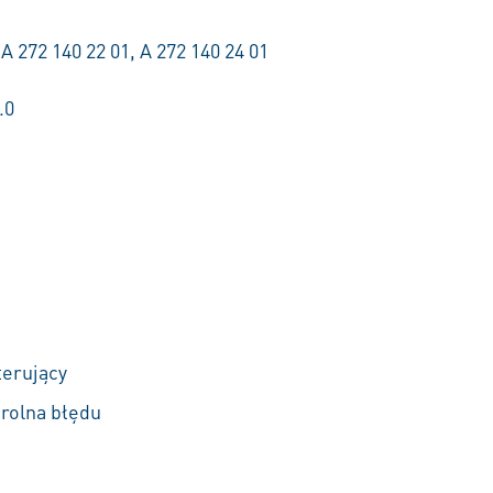
 A 272 140 22 01, A 272 140 24 01
.0
erujący
trolna błędu