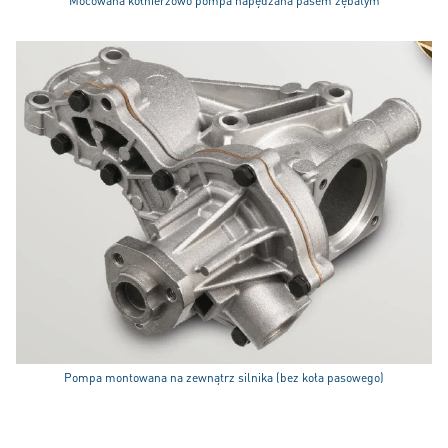
Mocowana kołnierzowo pompa napędzana pasem zębatym
Pompa montowana na zewnątrz silnika (bez koła pasowego)