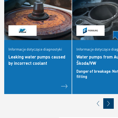
Informacje dotyczące diagnostyki
Informacje dotyczące dia
Leaking water pumps caused
Water pumps from Au
by incorrect coolant
Škoda/VW
Danger of breakage: No
fitting