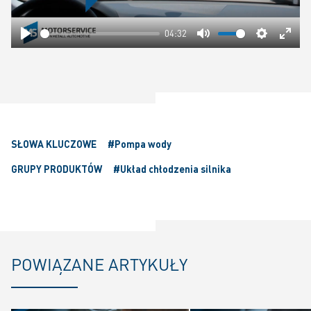
04:32
Play
Mute
Settings
Ente
fulls
SŁOWA KLUCZOWE
#Pompa wody
GRUPY PRODUKTÓW
#Układ chłodzenia silnika
POWIĄZANE ARTYKUŁY