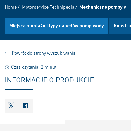
Home
/
Motorservice Technipedia
/
Mechaniczne pompy wo
Miejsca montażu i typy napędów pomp wody
Konstru
Powrót do strony wyszukiwania
Czas czytania: 2 minut
INFORMACJE O PRODUKCIE
shareOntwitter
shareOnfacebook