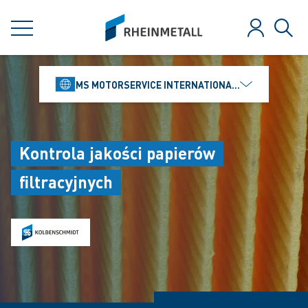
jumpToMain
siteLogo
MENU
Zaloguj
Szuk
MS MOTORSERVICE INTERNATIONAL GMBH
Kontrola jakości papierów
filtracyjnych