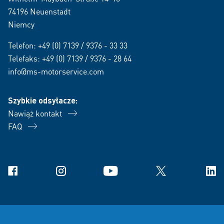
74196 Neuenstadt
Niemcy
Telefon:
+49 (0) 7139 / 9376 - 33 33
Telefaks: +49 (0) 7139 / 9376 - 28 64
info@ms-motorservice.com
Szybkie odsyłacze:
Nawiąż kontakt
FAQ
Facebook
Instagram
YouTube
X
Link