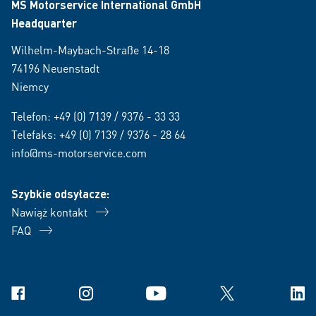
MS Motorservice International GmbH
Headquarter
Wilhelm-Maybach-Straße 14-18
74196 Neuenstadt
Niemcy
Telefon:
+49 (0) 7139 / 9376 - 33 33
Telefaks: +49 (0) 7139 / 9376 - 28 64
info@ms-motorservice.com
Szybkie odsyłacze:
Nawiąż kontakt
FAQ
Facebook
Instagram
YouTube
X
Link