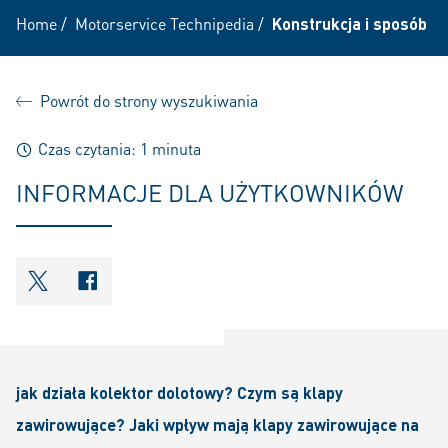
Home
/
Motorservice Technipedia
/
Konstrukcja i sposób d
Powrót do strony wyszukiwania
Czas czytania: 1 minuta
INFORMACJE DLA UŻYTKOWNIKÓW
shareOntwitter
shareOnfacebook
jak działa kolektor dolotowy? Czym są klapy
zawirowujące? Jaki wpływ mają klapy zawirowujące na