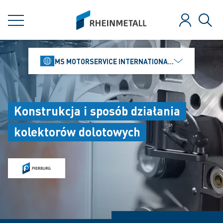
jumpToMain
siteLogo
MENU
Zaloguj
Szuk
MS MOTORSERVICE INTERNATIONAL GMBH
Konstrukcja i sposób działania
kolektorów dolotowych