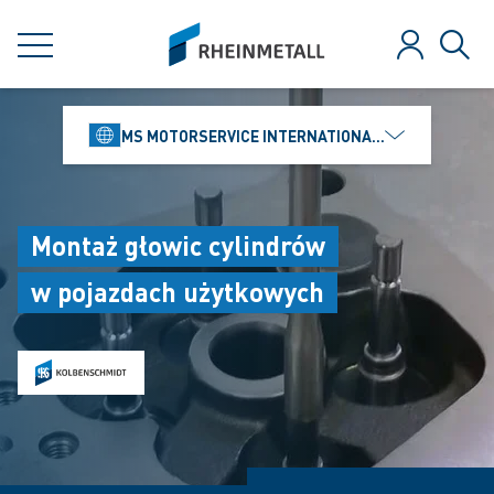
jumpToMain
siteLogo
MENU
Zaloguj
Szuk
MS MOTORSERVICE INTERNATIONAL GMBH
Montaż głowic cylindrów
w pojazdach użytkowych