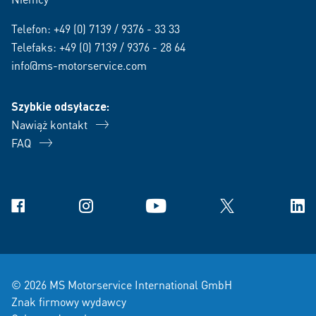
Telefon:
+49 (0) 7139 / 9376 - 33 33
Telefaks: +49 (0) 7139 / 9376 - 28 64
info@ms-motorservice.com
Szybkie odsyłacze:
Nawiąż kontakt
FAQ
Facebook
Instagram
YouTube
X
Link
© 2026 MS Motorservice International GmbH
Znak firmowy wydawcy