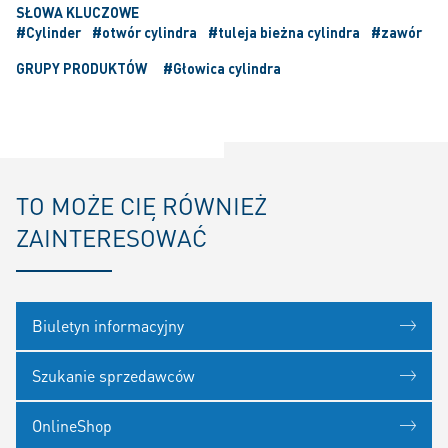
SŁOWA KLUCZOWE
#Cylinder
#otwór cylindra
#tuleja bieżna cylindra
#zawór
GRUPY PRODUKTÓW
#Głowica cylindra
TO MOŻE CIĘ RÓWNIEŻ
ZAINTERESOWAĆ
Biuletyn informacyjny
Szukanie sprzedawców
OnlineShop