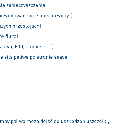
się zanieczyszczenia
 spowodowane obecnością wody”)
szych przestojach)
 filtra)
liwo, E10, biodiesel …)
sita paliwa po stronie ssącej
py paliwa może dojść do uszkodzeń uszczelki,