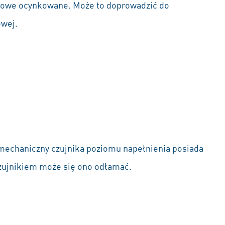
alowe ocynkowane. Może to doprowadzić do
owej.
mechaniczny czujnika poziomu napełnienia posiada
zujnikiem może się ono odłamać.