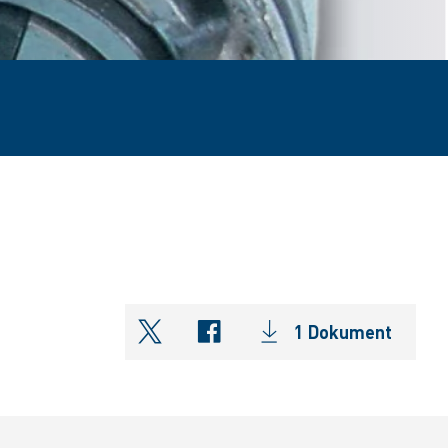
1 Dokument
shareOntwitter
shareOnfacebook