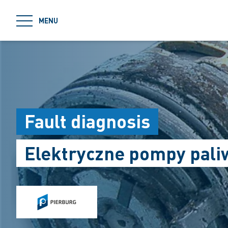
jumpToMain
MENU
Fault diagnosis
Elektryczne pompy pal