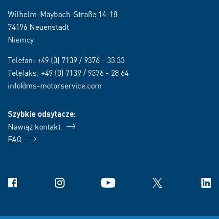
Wilhelm-Maybach-Straße 14-18
74196 Neuenstadt
Niemcy
Telefon:
+49 (0) 7139 / 9376 - 33 33
Telefaks: +49 (0) 7139 / 9376 - 28 64
info@ms-motorservice.com
Szybkie odsyłacze:
Nawiąż kontakt
FAQ
Facebook
Instagram
YouTube
X
Link