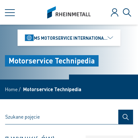
jumpToMain
siteLogo
MENU
Zaloguj
Szuk
MS MOTORSERVICE INTERNATIONAL GMBH
Motorservice Technipedia
Home
/
Motorservice Technipedia
SZUK