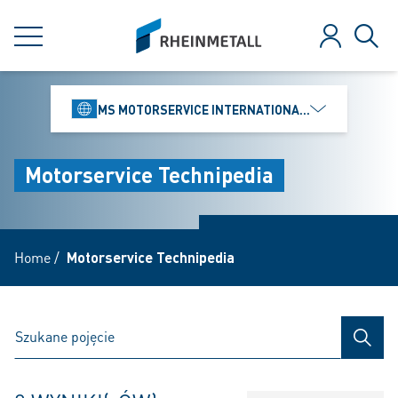
jumpToMain
siteLogo
MENU
Zaloguj
Szuk
MS MOTORSERVICE INTERNATIONAL GMBH
Motorservice Technipedia
Home
/
Motorservice Technipedia
SZUK