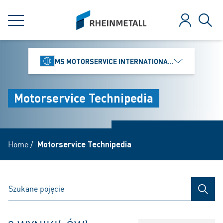
jumpToMain
siteLogo
MENU
Zaloguj
Szuk
MS MOTORSERVICE INTERNATIONAL GMBH
Motorservice Technipedia
Home
/
Motorservice Technipedia
SZUK