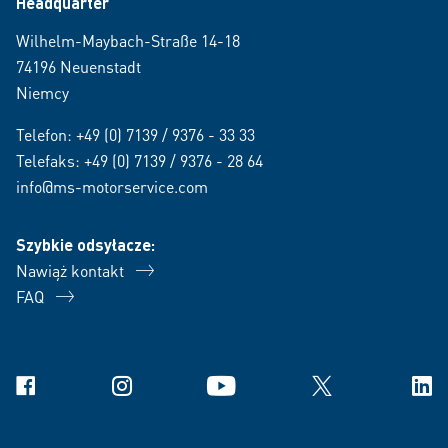
Headquarter
Wilhelm-Maybach-Straße 14-18
74196 Neuenstadt
Niemcy
Telefon:
+49 (0) 7139 / 9376 - 33 33
Telefaks: +49 (0) 7139 / 9376 - 28 64
info@ms-motorservice.com
Szybkie odsyłacze:
Nawiąż kontakt
FAQ
Facebook
Instagram
YouTube
X
Link