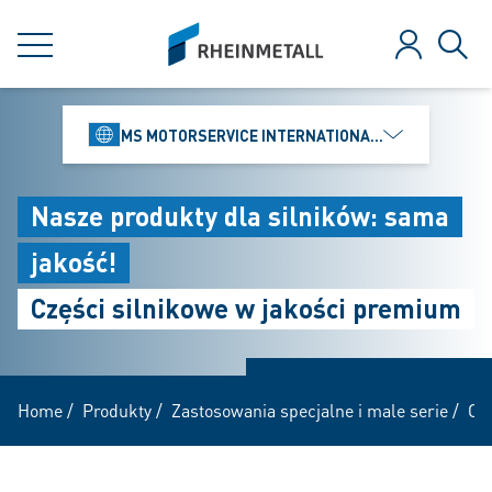
jumpToMain
siteLogo
MENU
Zaloguj
Szuk
MS MOTORSERVICE INTERNATIONAL GMBH
Nasze produkty dla silników: sama
jakość!
Części silnikowe w jakości premium
Home
/
Produkty
/
Zastosowania specjalne i male serie
/
Of