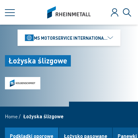
jumpToMain
siteLogo
MENU
Zaloguj
Szuk
MS MOTORSERVICE INTERNATIONAL GMBH
Łożyska ślizgowe
Home
/
Łożyska ślizgowe
Podkładki oporowe
Łożysko pasowane
Panewki