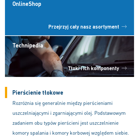
OnlineShop
Przejrzyj cały nasz asortyment
Technipedia
Tłoki i ich komponenty
Pierścienie tłokowe
Rozróżnia się generalnie między pierścieniami
uszczelniającymi i zgarniającymi olej. Podstawowym
zadaniem obu typów pierścieni jest uszczelnienie
komory spalania i komory korbowej względem siebie.