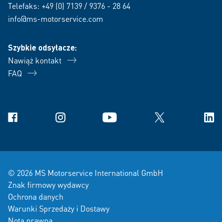
Telefaks: +49 (0) 7139 / 9376 - 28 64
info@ms-motorservice.com
Szybkie odsyłacze:
Nawiąż kontakt
FAQ
Facebook
Instagram
YouTube
X
Link
© 2026 MS Motorservice International GmbH
Znak firmowy wydawcy
Ochrona danych
Warunki Sprzedaży i Dostawy
Nota prawna