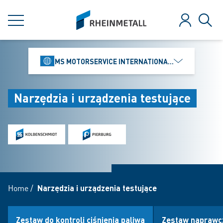
jumpToMain
siteLogo
MENU
Zaloguj
Szuk
MS MOTORSERVICE INTERNATIONAL GMBH
Narzędzia i urządzenia testujące
Home
/
Narzędzia i urządzenia testujące
Zestaw do kontroli ciśnienia paliwa
Zestaw naprawc