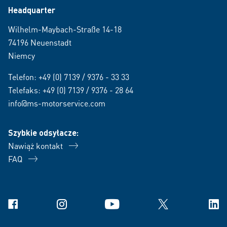
Headquarter
Wilhelm-Maybach-Straße 14-18
74196 Neuenstadt
Niemcy
Telefon:
+49 (0) 7139 / 9376 - 33 33
Telefaks: +49 (0) 7139 / 9376 - 28 64
info@ms-motorservice.com
Szybkie odsyłacze:
Nawiąż kontakt
FAQ
Facebook
Instagram
YouTube
X
Link