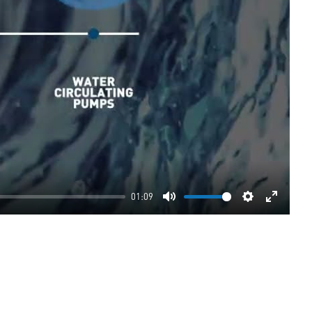
01:09
Mute
Settings
Enter
fullscre