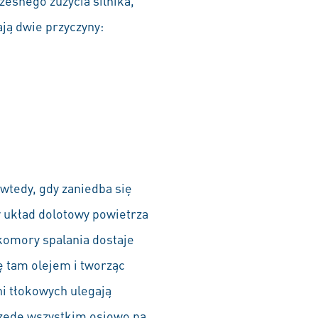
zesnego zużycia silnika,
ją dwie przyczyny:
wtedy, gdy zaniedba się
dy układ dolotowy powietrza
 komory spalania dostaje
ę tam olejem i tworząc
ni tłokowych ulegają
rzede wszystkim osiowo na