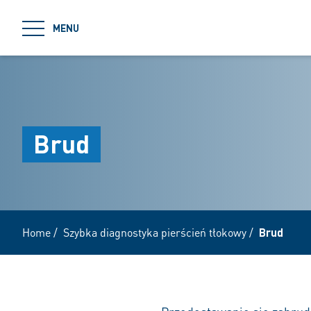
jumpToMain
MENU
Brud
Home
/
Szybka diagnostyka pierścień tłokowy
/
Brud