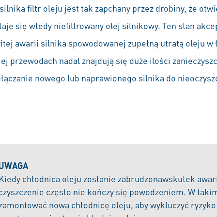
ilnika filtr oleju jest tak zapchany przez drobiny, że otw
je się wtedy niefiltrowany olej silnikowy. Ten stan akce
itej awarii silnika spowodowanej zupełną utratą oleju w 
i jej przewodach nadal znajdują się duże ilości zanieczys
dłączanie nowego lub naprawionego silnika do nieoczysz
UWAGA
Kiedy chłodnica oleju zostanie zabrudzonawskutek awarii
czyszczenie często nie kończy się powodzeniem. W takim
zamontować nową chłodnicę oleju, aby wykluczyć ryzyko