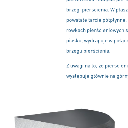
brzegi pierścienia. W płas
powstałe tarcie półpłynne,
rowkach pierścieniowych są
piasku, wydrapuje w połącz
brzegu pierścienia.
Z uwagi na to, że pierścien
występuje głównie na górn