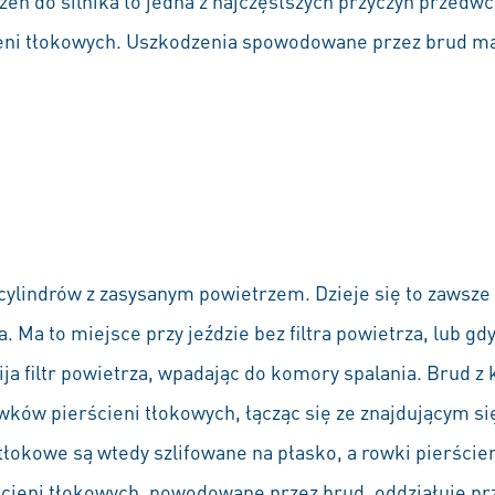
eń do silnika to jedna z najczęstszych przyczyn przedwc
ieni tłokowych. Uszkodzenia spowodowane przez brud ma
ylindrów z zasysanym powietrzem. Dzieje się to zawsze 
a. Ma to miejsce przy jeździe bez filtra powietrza, lub g
ija filtr powietrza, wpadając do komory spalania. Brud z
owków pierścieni tłokowych, łącząc się ze znajdującym si
 tłokowe są wtedy szlifowane na płasko, a rowki pierście
rścieni tłokowych, powodowane przez brud, oddziałuje p