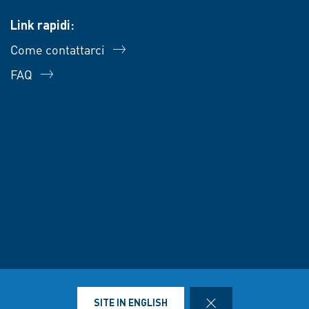
Link rapidi:
Come contattarci
FAQ
zione dei dati
Condizioni di vendita e di consegna
Note legali
CLOSE
SITE IN ENGLISH