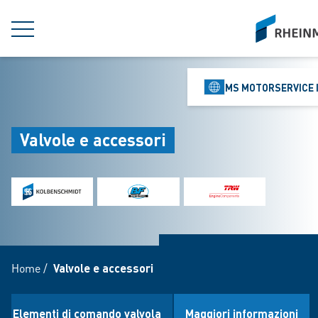
jumpToMain
siteLogo
MENU
MS MOTORSERVICE 
Valvole e accessori
Home
/
Valvole e accessori
Elementi di comando valvola
Maggiori informazioni