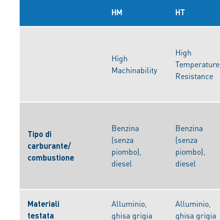
HM
HT
High
High
Temperatur
Machinability
Resistance
Benzina
Benzina
Tipo di
(senza
(senza
carburante/
piombo),
piombo),
combustione
diesel
diesel
Materiali
Alluminio,
Alluminio,
testata
ghisa grigia
ghisa grigia