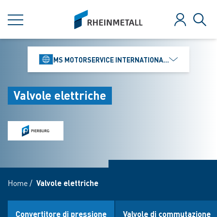
jumpToMain
siteLogo
MENU
Login
Rice
MS MOTORSERVICE INTERNATIONAL GMBH
Valvole elettriche
Home
/
Valvole elettriche
Convertitore di pressione
Valvole di commutazione