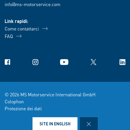
info@ms-motorservice.com
Link rapidi:
Come contattarci
FAQ
Facebook
Instagram
YouTube
X
Link
© 2026 MS Motorservice International GmbH
Colophon
Protezione dei dati
Condizioni di vendita e di consegna
Note legali
CLOSE
SITE IN ENGLISH