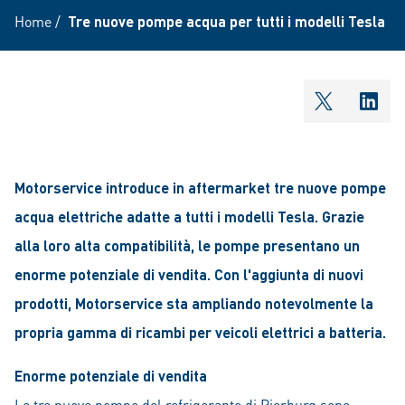
Home
/
Tre nuove pompe acqua per tutti i modelli Tesla
shareOntw
shar
Motorservice introduce in aftermarket tre nuove pompe
acqua elettriche adatte a tutti i modelli Tesla. Grazie
alla loro alta compatibilità, le pompe presentano un
enorme potenziale di vendita. Con l'aggiunta di nuovi
prodotti, Motorservice sta ampliando notevolmente la
propria gamma di ricambi per veicoli elettrici a batteria.
Enorme potenziale di vendita
Le tre nuove pompe del refrigerante di Pierburg sono