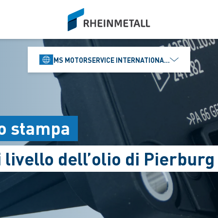
siteLogo
MS MOTORSERVICE INTERNATIONAL GMBH
o stampa
 livello dell’olio di Pierbur