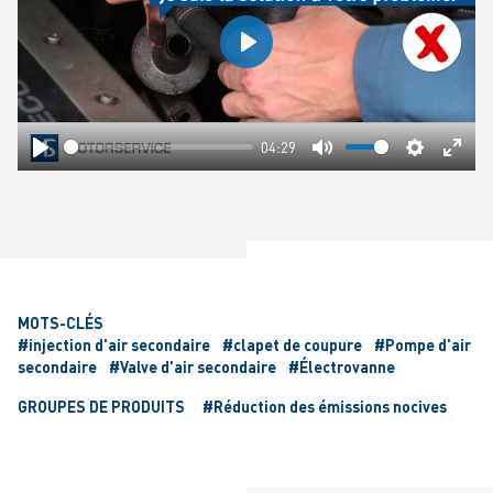
Play
04:29
Play
Mute
Settings
Ente
fulls
MOTS-CLÉS
#injection d'air secondaire
#clapet de coupure
#Pompe d'air
secondaire
#Valve d'air secondaire
#Électrovanne
GROUPES DE PRODUITS
#Réduction des émissions nocives