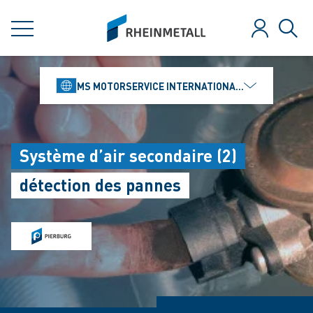
jumpToMain
siteLogo
MENU
Se connect
Rech
MS MOTORSERVICE INTERNATIONAL GMBH
Système d’air secondaire (2)
détection des pannes