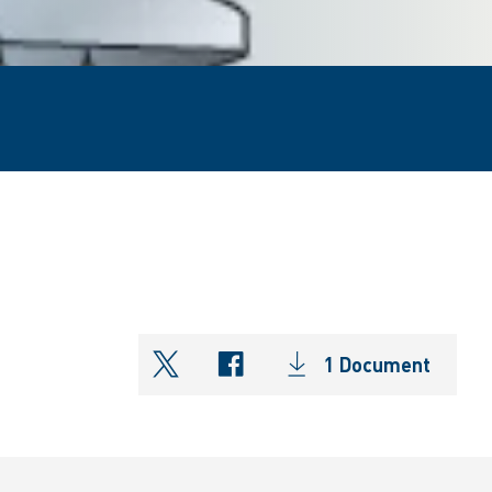
1 Document
shareOntwitter
shareOnfacebook