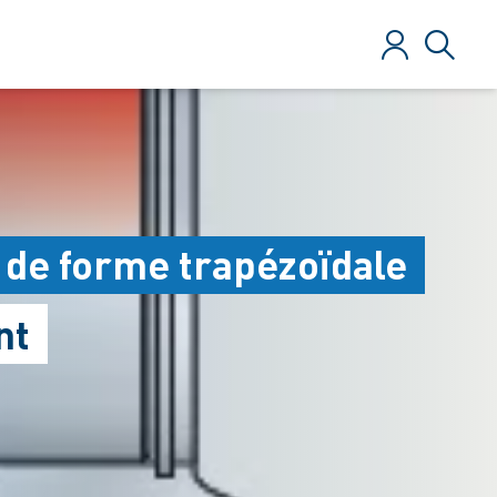
Se connecter
Recher
 de forme trapézoïdale
nt