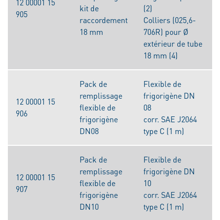
12 00001 15
kit de
(2)
905
raccordement
Colliers (025,6-
18 mm
706R) pour Ø
extérieur de tube
18 mm (4)
Pack de
Flexible de
remplissage
frigorigène DN
12 00001 15
flexible de
08
906
frigorigène
corr. SAE J2064
DN08
type C (1 m)
Pack de
Flexible de
remplissage
frigorigène DN
12 00001 15
flexible de
10
907
frigorigène
corr. SAE J2064
DN10
type C (1 m)