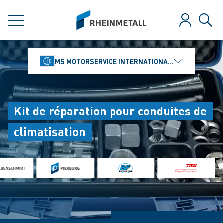
jumpToMain
siteLogo
MENU
Se connect
Rech
MS MOTORSERVICE INTERNATIONAL GMBH
Kit de réparation pour conduites de
climatisation