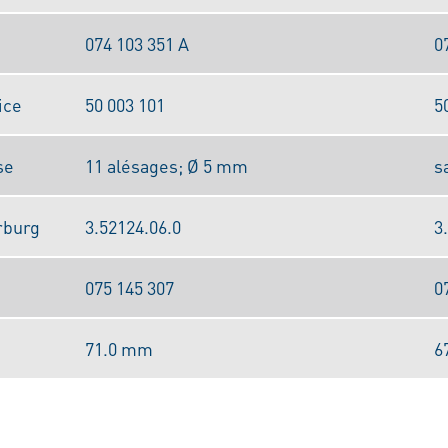
074 103 351 A
0
ice
50 003 101
5
se
11 alésages; Ø 5 mm
s
rburg
3.52124.06.0
3
075 145 307
0
71.0 mm
6