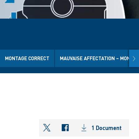
nex
MONTAGE CORRECT
MAUVAISE AFFECTATION – MONTAG
1 Document
shareOntwitter
shareOnfacebook