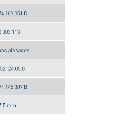
74 103 351 D
0 003 113
ans alésages
.52124.05.0
74 145 307 B
7.5 mm