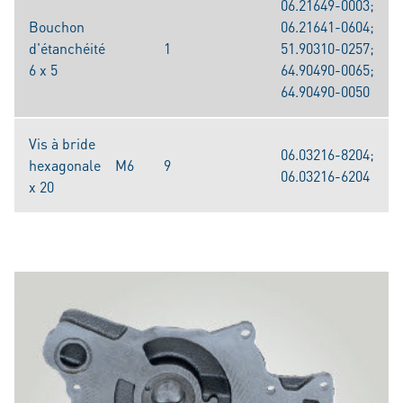
06.21649-0003;
Bouchon
06.21641-0604;
d'étanchéité
1
51.90310-0257;
6 x 5
64.90490-0065;
64.90490-0050
Vis à bride
06.03216-8204;
hexagonale M6
9
06.03216-6204
x 20