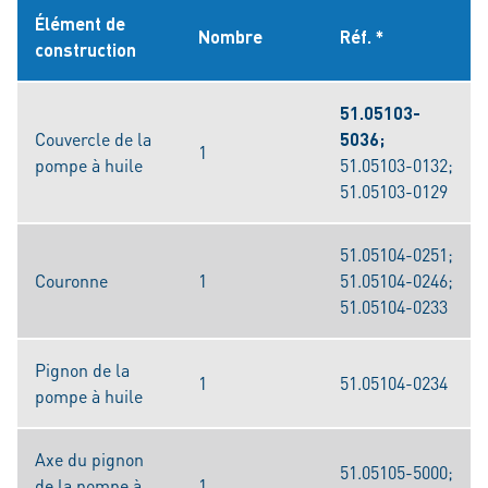
Élément de
Nombre
Réf. *
construction
51.05103-
Couvercle de la
5036;
1
pompe à huile
51.05103-0132;
51.05103-0129
51.05104-0251;
Couronne
1
51.05104-0246;
51.05104-0233
Pignon de la
1
51.05104-0234
pompe à huile
Axe du pignon
51.05105-5000;
de la pompe à
1