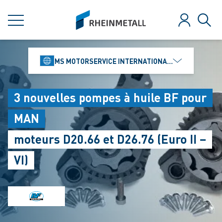
jumpToMain
siteLogo
MENU
Se connect
Rech
MS MOTORSERVICE INTERNATIONAL GMBH
3 nouvelles pompes à huile BF pour
MAN
moteurs D20.66 et D26.76 (Euro II –
VI)