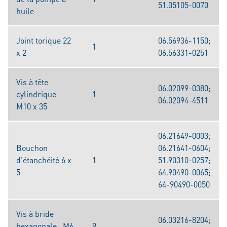
51.05105-0070
huile
Joint torique 22
06.56936-1150;
1
x 2
06.56331-0251
Vis à tête
06.02099-0380;
cylindrique
1
06.02094-4511
M10 x 35
06.21649-0003;
Bouchon
06.21641-0604;
d'étanchéité 6 x
1
51.90310-0257;
5
64.90490-0065;
64-90490-0050
Vis à bride
06.03216-8204;
hexagonale M6
9