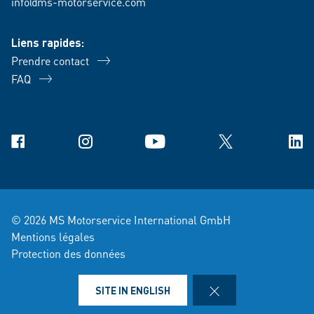
info@ms-motorservice.com
Liens rapides:
Prendre contact
FAQ
Facebook
Instagram
YouTube
X
Link
© 2026 MS Motorservice International GmbH
Mentions légales
Protection des données
Conditions générales de vente et de livraison
Mentions juridiques
CLOSE
SITE IN ENGLISH