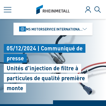
jumpToMain
siteLogo
MENU
Se connect
Rech
MS MOTORSERVICE INTERNATIONAL GMBH
05/12/2024 | Communiqué de
presse
Unités d'injection de filtre à
particules de qualité première
monte