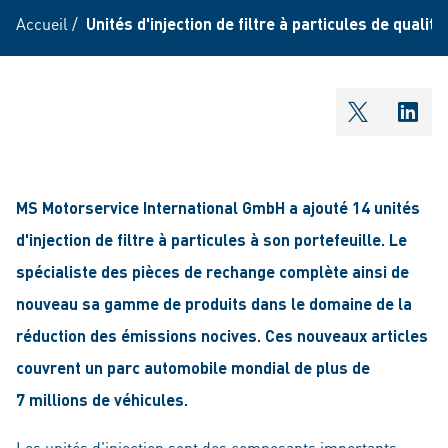
Accueil
/
Unités d'injection de filtre à particules de quali
shareOntw
shar
MS Motorservice International GmbH a ajouté 14 unités
d'injection de filtre à particules à son portefeuille. Le
spécialiste des pièces de rechange complète ainsi de
nouveau sa gamme de produits dans le domaine de la
réduction des émissions nocives. Ces nouveaux articles
couvrent un parc automobile mondial de plus de
7 millions de véhicules.
Les unités d'injection sont des composants importants