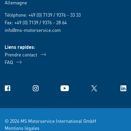
Allemagne
Téléphone:
+49 (0) 7139 / 9376 - 33 33
Fax: +49 (0) 7139 / 9376 - 28 64
info@ms-motorservice.com
Liens rapides:
Prendre contact
FAQ
Facebook
Instagram
YouTube
X
Link
© 2026 MS Motorservice International GmbH
Mentions légales