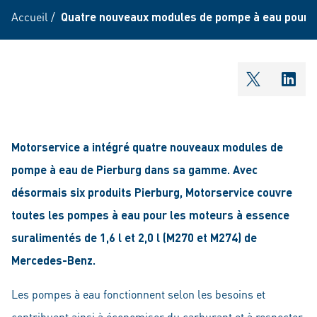
Accueil
/
Quatre nouveaux modules de pompe à eau pour
shareOntw
shar
Motorservice a intégré quatre nouveaux modules de
pompe à eau de Pierburg dans sa gamme. Avec
désormais six produits Pierburg, Motorservice couvre
toutes les pompes à eau pour les moteurs à essence
suralimentés de 1,6 l et 2,0 l (M270 et M274) de
Mercedes-Benz.
Les pompes à eau fonctionnent selon les besoins et
contribuent ainsi à économiser du carburant et à respecter