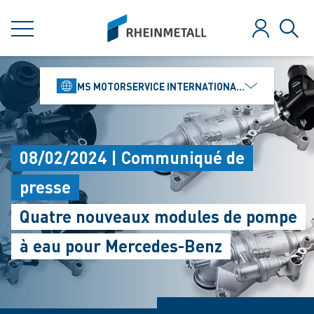
jumpToMain
siteLogo
MENU
Se connect
Rech
MS MOTORSERVICE INTERNATIONAL GMBH
08/02/2024 | Communiqué de
presse
Quatre nouveaux modules de pompe
à eau pour Mercedes-Benz