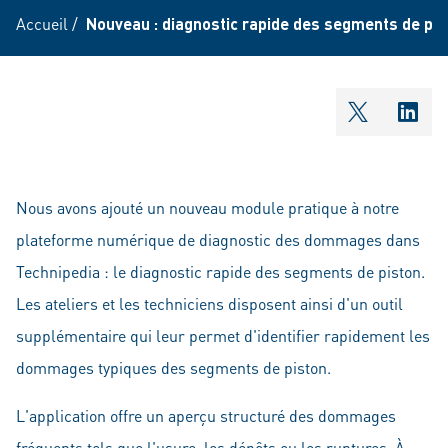
Accueil
/
Nouveau : diagnostic rapide des segments de pis
shareOntw
shar
Nous avons ajouté un nouveau module pratique à notre
plateforme numérique de diagnostic des dommages dans
Technipedia : le diagnostic rapide des segments de piston.
Les ateliers et les techniciens disposent ainsi d'un outil
supplémentaire qui leur permet d'identifier rapidement les
dommages typiques des segments de piston.
L'application offre un aperçu structuré des dommages
fréquents tels que l'usure, les dépôts ou les ruptures. À