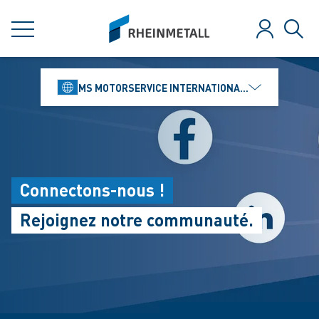
jumpToMain
siteLogo
MENU
Se connect
Rech
MS MOTORSERVICE INTERNATIONAL GMBH
Connectons-nous !
Rejoignez notre communauté.