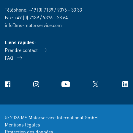
Téléphone:
+49 (0) 7139 / 9376 - 33 33
Fax: +49 (0) 7139 / 9376 - 28 64
info@ms-motorservice.com
Liens rapides:
Prendre contact
FAQ
Facebook
Instagram
YouTube
X
Link
© 2026 MS Motorservice International GmbH
Mentions légales
Protection des données