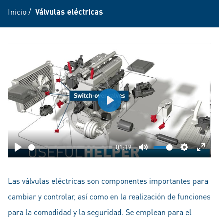
Inicio
/
Válvulas eléctricas
Play
01:19
Play
Mute
Settings
Ente
fulls
Las válvulas eléctricas son componentes importantes para
cambiar y controlar, así como en la realización de funciones
para la comodidad y la seguridad. Se emplean para el