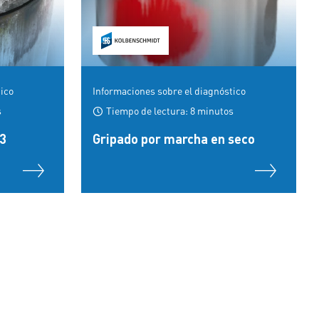
tico
Informaciones sobre el diagnóstico
s
Tiempo de lectura: 8 minutos
/3
Gripado por marcha en seco