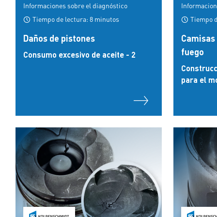
Informaciones sobre el diagnóstico
Informacion
Tiempo de lectura: 8 minutos
Tiempo d
Daños de pistones
Camisas d
fuego
Consumo excesivo de aceite - 2
Construcc
para el m