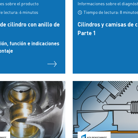
es sobre el producto
Informaciones sobre el diagnós
e lectura: 6 minutos
Tiempo de lectura: 8 minuto
e cilindro con anillo de
Cilindros y camisas de c
Parte 1
ión, función e indicaciones
ontaje