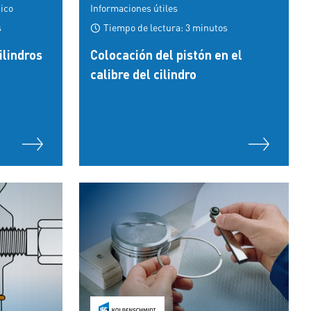
tico
Informaciones útiles
s
Tiempo de lectura: 3 minutos
ilindros
Colocación del pistón en el
calibre del cilindro