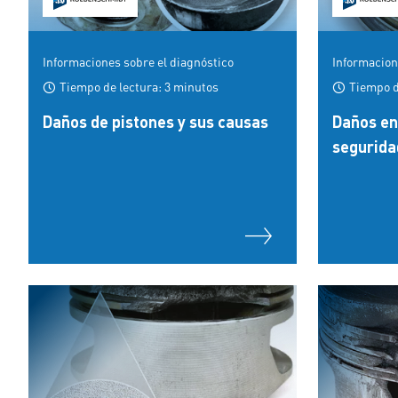
Informaciones sobre el diagnóstico
Informacion
Tiempo de lectura: 3 minutos
Tiempo d
Daños de pistones y sus causas
Daños en 
segurida