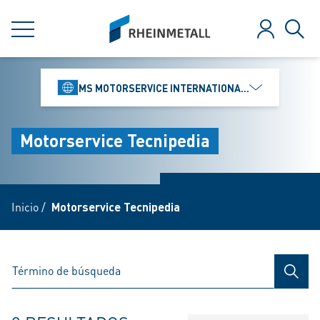
jumpToMain
siteLogo
MENÚ
Iniciar ses
Búsq
MS MOTORSERVICE INTERNATIONAL GMBH
Motorservice Tecnipedia
Inicio
/
Motorservice Tecnipedia
BÚSQ