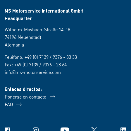
MS Motorservice International GmbH
Headquarter
Wilhelm-Maybach-Straße 14-18
74196 Neuenstadt
Alemania
Teléfono:
+49 (0) 7139 / 9376 - 33 33
Fax: +49 (0) 7139 / 9376 - 28 64
info@ms-motorservice.com
Enlaces directos:
Ponerse en contacto
FAQ
Facebook
Instagram
YouTube
X
Link