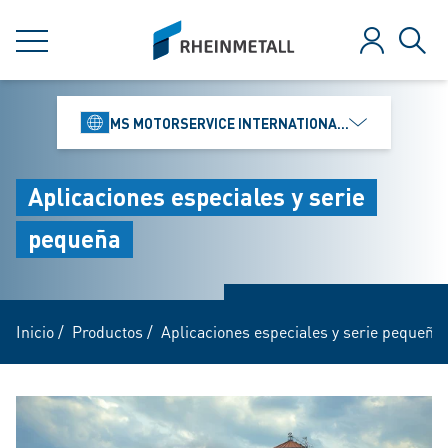
jumpToMain
siteLogo
MENÚ
Iniciar ses
Búsq
MS MOTORSERVICE INTERNATIONAL GMBH
Aplicaciones especiales y serie
pequeña
Inicio
/
Productos
/
Aplicaciones especiales y serie pequeña