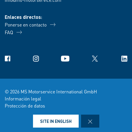
Enlaces directos:
Ponerse en contacto
FAQ
Facebook
Instagram
YouTube
X
Link
© 2026 MS Motorservice International GmbH
Información legal
Protección de datos
Condiciones de venta y entrega
Avisos legales
CLOSE
SITE IN ENGLISH