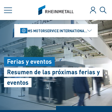
jumpToMain
siteLogo
MENÚ
Iniciar ses
Búsq
MS MOTORSERVICE INTERNATIONAL GMBH
Ferias y eventos
Resumen de las próximas ferias y
eventos