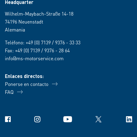
Headquarter
Wilhelm-Maybach-Straße 14-18
74196 Neuenstadt
Alemania
Teléfono:
+49 (0) 7139 / 9376 - 33 33
Fax: +49 (0) 7139 / 9376 - 28 64
info@ms-motorservice.com
Enlaces directos:
Ponerse en contacto
FAQ
Facebook
Instagram
YouTube
X
Link