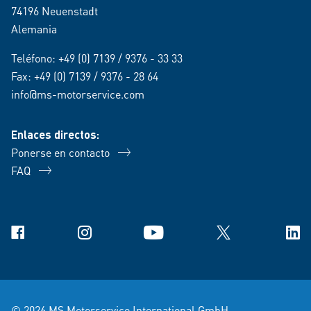
74196 Neuenstadt
Alemania
Teléfono:
+49 (0) 7139 / 9376 - 33 33
Fax: +49 (0) 7139 / 9376 - 28 64
info@ms-motorservice.com
Enlaces directos:
Ponerse en contacto
FAQ
Facebook
Instagram
YouTube
X
Link
© 2026 MS Motorservice International GmbH