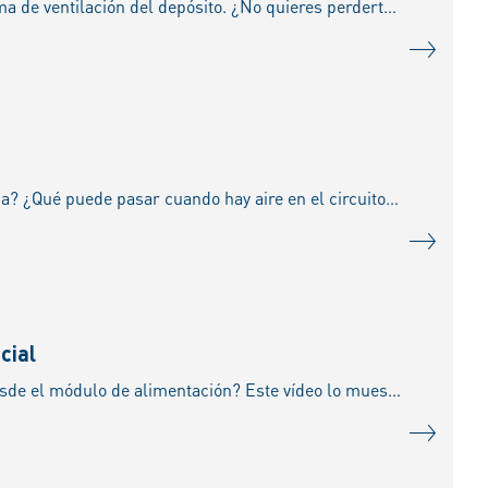
¿Fuerte ruido de chirrido al abrir la tapa del depósito? El problema podría ser del sistema de ventilación del depósito. ¿No quieres perderte ningún vídeo más? ¡Suscríbete a este canal!
¿Por qué debe purgarse el aire del sistema de refrigeración al sustituir la bomba de agua? ¿Qué puede pasar cuando hay aire en el circuito de refrigeración? ¿Cómo se generan los puntos c
cial
¿Cómo se sustituyen las bombas inmersas en el depósito? ¿Cómo accedo a la bomba desde el módulo de alimentación? Este vídeo lo muestra. ¿No quieres perderte ningún vídeo más? ¡Suscríbet