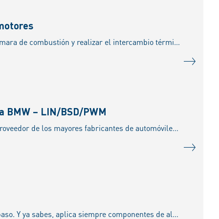
 motores
Las camisas de cilindros húmedas tienen la función principal de mantener sellada la cámara de combustión y realizar el intercambio térmico de calor a través del líquido refrigerante. En este
agua BMW − LIN/BSD/PWM
Aprenda cómo probar e instalar de manera segura y eficiente una bomba Pierburg, un proveedor de los mayores fabricantes de automóviles del mundo.
Medir la holgura del pistón con el alexómetro es muy fácil, así que disfrute este paso a paso. Y ya sabes, aplica siempre componentes de alta calidad, como las camisas de Kolbenschmidt, prov