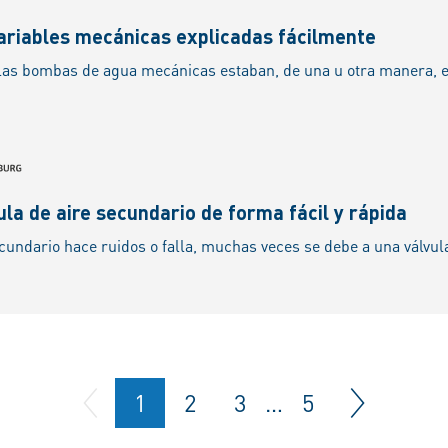
riables mecánicas explicadas fácilmente
la de aire secundario de forma fácil y rápida
1
2
3
…
5