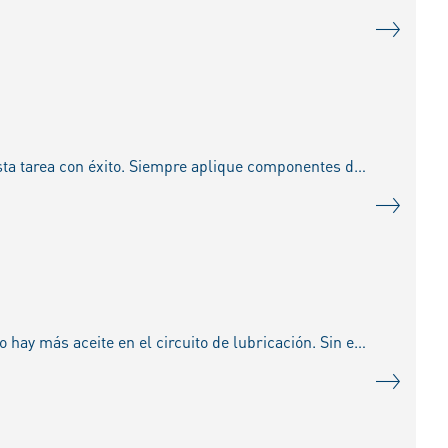
Aplicar anillos no es tan simple, pero los consejos de este video te ayudarán a realizar esta tarea con éxito. Siempre aplique componentes de alta calidad, como anillos de Kolbenschmidt, pro
Cuando el motor está completamente revisado y todos los componentes están limpios, no hay más aceite en el circuito de lubricación. Sin embargo, desde el primer arranque, todos los cojinete