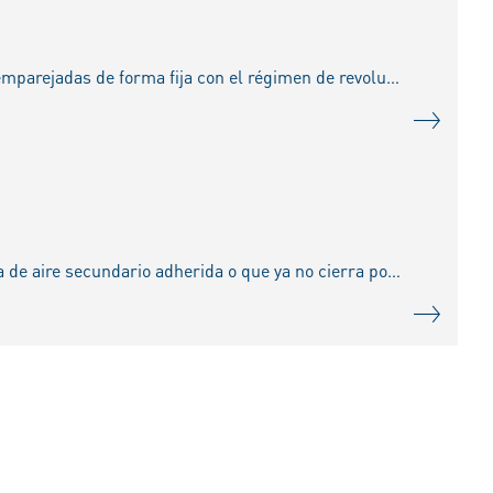
Durante mucho tiempo las bombas de agua mecánicas estaban, de una u otra manera, emparejadas de forma fija con el régimen de revoluciones del motor. Pero la tendencia a una refrigeración seg
Si una bomba de aire secundario hace ruidos o falla, muchas veces se debe a una válvula de aire secundario adherida o que ya no cierra por completo. Esto origina que el agresivo condensado d