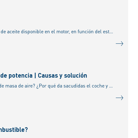
Así funciona el sensor de nivel de aceite El sensor de nivel de aceite registra la cantidad de aceite disponible en el motor, en función del estado de funcionamiento, y constituye un componente centra
de potencia | Causas y solución
¿Qué significan los avisos de avería P1444 y P16786? ¿Están relacionados con el sensor de masa de aire? ¿Por qué da sacudidas el coche y se produce pérdida de potencia? Aquí averiguará
mbustible?