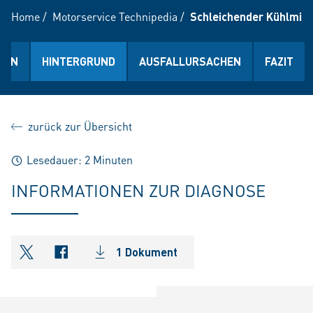
Home
/
Motorservice Technipedia
/
Schleichender Kühlmitt
ION
HINTERGRUND
AUSFALLURSACHEN
FAZIT
zurück zur Übersicht
Lesedauer: 2 Minuten
INFORMATIONEN ZUR DIAGNOSE
1 Dokument
shareOntwitter
shareOnfacebook