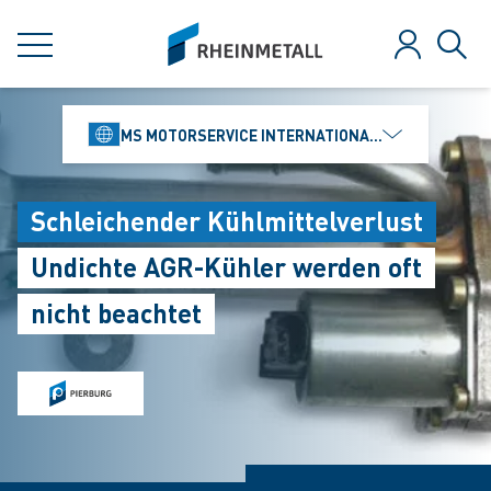
jumpToMain
siteLogo
MENÜ
Anmelden
Such
MS MOTORSERVICE INTERNATIONAL GMBH
Schleichender Kühlmittelverlust
Undichte AGR-Kühler werden oft
nicht beachtet