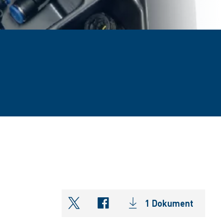
1 Dokument
shareOntwitter
shareOnfacebook