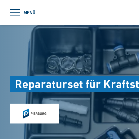
jumpToMain
MENÜ
Reparaturset für Krafts