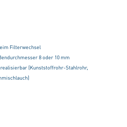
beim Filterwechsel
Außendurchmesser 8 oder 10 mm
ealisierbar (Kunststoffrohr-Stahlrohr,
mmischlauch)