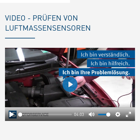
VIDEO - PRÜFEN VON
LUFTMASSENSENSOREN
Play
04:03
Play
Mute
Settings
Ente
fulls