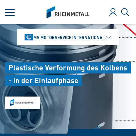
jumpToMain
siteLogo
MENÜ
Anmelden
Such
MS MOTORSERVICE INTERNATIONAL GMBH
Plastische Verformung des Kolbens
- In der Einlaufphase