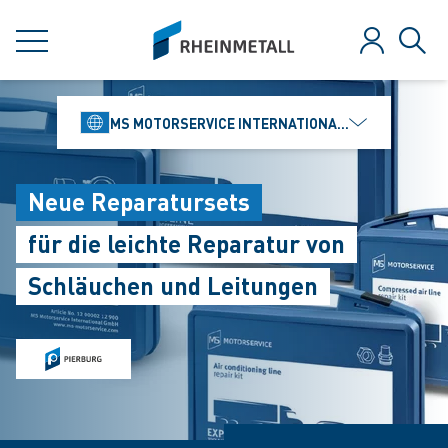
jumpToMain
siteLogo
MENÜ
Anmelden
Such
MS MOTORSERVICE INTERNATIONAL GMBH
Neue Reparatursets
für die leichte Reparatur von
Schläuchen und Leitungen