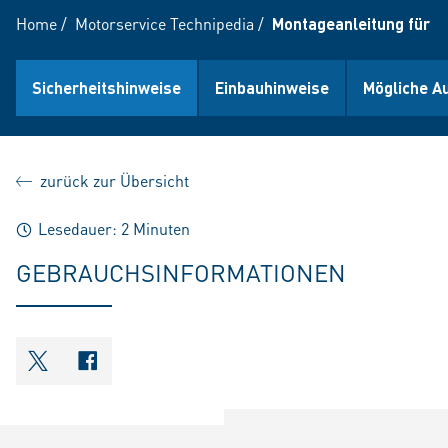
Home
/
Motorservice Technipedia
/
Montageanleitung für T
Sicherheitshinweise
Einbauhinweise
Mögliche A
zurück zur Übersicht
Lesedauer: 2 Minuten
GEBRAUCHSINFORMATIONEN
shareOntwitter
shareOnfacebook